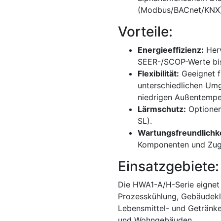
(Modbus/BACnet/KNX)
Vorteile:
Energieeffizienz:
Her
SEER-/SCOP-Werte bi
Flexibilität:
Geeignet f
unterschiedlichen Um
niedrigen Außentemper
Lärmschutz:
Optionen
SL).
Wartungsfreundlichke
Komponenten und Zuga
Einsatzgebiete:
Die HWA1-A/H-Serie eignet 
Prozesskühlung, Gebäudekli
Lebensmittel- und Getränkei
und Wohngebäuden.