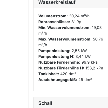
Wasserkreislauf
Volumenstrom:
30,24 m³/h
Rohranschlüsse:
3" Rp
Min. Wasservolumenstrom:
19,08
m³/h
Max. Wasservolumenstrom:
50,76
m³/h
Pumpenleistung:
2,55 kW
Pumpenleistung H:
3,44 kW
Nutzbare Förderhöhe:
99,9 kPa
Nutzbare Förderhöhe H:
158,2 kPa
Tankinhalt:
420 dm³
Ausdehnungsgefäß:
25 dm³
Schall