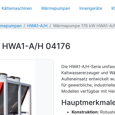
Kältemaschinen
Wärmepumpen
Innengeräte
K
ärmepumpen
HWA1-A/H
Wärmepumpe 176 kW HWA1-A/
 HWA1-A/H 04176
Die HWA1-A/H-Serie umfasst
Kaltwassererzeuger und Wä
Außeneinsatz entwickelt wu
für gewerbliche, industrie
Modellen verfügbar mit Hei
Hauptmerkmale
Konstruktion:
Robuste