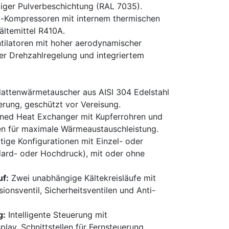
iger Pulverbeschichtung (RAL 7035).
l-Kompressoren mit internem thermischen
ältemittel R410A.
tilatoren mit hoher aerodynamischer
her Drehzahlregelung und integriertem
Plattenwärmetauscher aus AISI 304 Edelstahl
lierung, geschützt vor Vereisung.
inned Heat Exchanger mit Kupferrohren und
en für maximale Wärmeaustauschleistung.
ltige Konfigurationen mit Einzel- oder
rd- oder Hochdruck), mit oder ohne
uf:
Zwei unabhängige Kältekreisläufe mit
onsventil, Sicherheitsventilen und Anti-
g:
Intelligente Steuerung mit
lay, Schnittstellen für Fernsteuerung