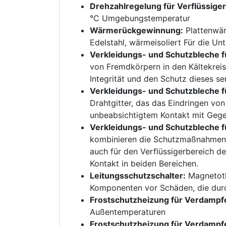
Drehzahlregelung für Verflüssigerl
°C Umgebungstemperatur
Wärmerückgewinnung:
Plattenwär
Edelstahl, wärmeisoliert Für die 
Verkleidungs- und Schutzbleche fü
von Fremdkörpern in den Kältekreis
Integrität und den Schutz dieses se
Verkleidungs- und Schutzbleche f
Drahtgitter, das das Eindringen vo
unbeabsichtigtem Kontakt mit Gegen
Verkleidungs- und Schutzbleche fü
kombinieren die Schutzmaßnahmen v
auch für den Verflüssigerbereich d
Kontakt in beiden Bereichen.
Leitungsschutzschalter:
Magnetoth
Komponenten vor Schäden, die dur
Frostschutzheizung für Verdampf
Außentemperaturen
Frostschutzheizung für Verdampf