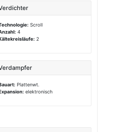
Verdichter
Technologie:
Scroll
Anzahl:
4
Kältekreisläufe:
2
Verdampfer
Bauart:
Plattenwt.
Expansion:
elektronisch