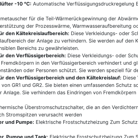
üfter -10 °C:
Automatische Verflüssigungsdruckregelung Er
metauscher für die Teil-Wärmerückgewinnung der Abwärme 
Unterstützung der Prozesswärme, Warmwasseraufbereitung o
r den Kältekreislaufbereich:
Diese Verkleidungs- oder Sc
laufbereich der Anlage zu verhindern. Sie werden auf den K
nsiblen Bereichs zu gewährleisten.
ür den Verflüssigerbereich:
Diese Verkleidungs- oder Sch
n Fremdkörpern in den Verflüssigerbereich verhindert und g
ständen oder Personen schützt. Sie werden speziell für de
r den Verflüssigerbereich und den Kältekreislauf:
Diese 
on GR1 und GR2. Sie bieten einen umfassenden Schutz sowo
er Anlage. Sie verhindern das Eindringen von Fremdkörper
ermische Überstromschutzschalter, die an den Verdichtern
ch Stromspitzen verursacht werden
er und Pumpe:
Elektrische Frostschutzheizung Zum Schutz
er, Pumpe und Tank:
Elektrische Frostschutzheizung Zum 