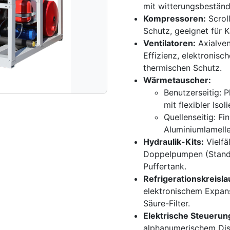
mit witterungsbeständ
Kompressoren:
Scrol
Schutz, geeignet für K
Ventilatoren:
Axialven
Effizienz, elektronisc
thermischen Schutz.
Wärmetauscher:
Benutzerseitig: 
mit flexibler Iso
Quellenseitig: F
Aluminiumlamell
Hydraulik-Kits:
Vielfä
Doppelpumpen (Standa
Puffertank.
Refrigerationskreisla
elektronischem Expansi
Säure-Filter.
Elektrische Steuerun
alphanumerischem Disp