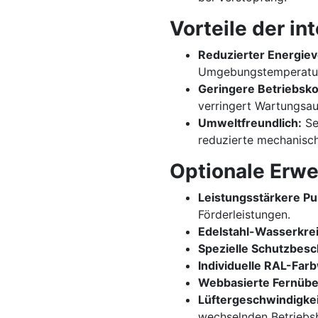
Vorteile der in
Reduzierter Energiev
Umgebungstemperatur
Geringere Betriebsko
verringert Wartungsa
Umweltfreundlich:
Se
reduzierte mechanisch
Optionale Erwe
Leistungsstärkere Pu
Förderleistungen.
Edelstahl-Wasserkrei
Spezielle Schutzbesc
Individuelle RAL-Far
Webbasierte Fernüb
Lüftergeschwindigkei
wechselnden Betriebs