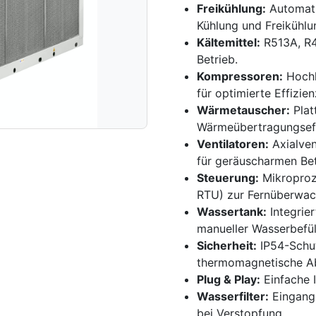
Freikühlung:
Automati
Kühlung und Freikühlu
Kältemittel:
R513A, R4
Betrieb.
Kompressoren:
Hochle
für optimierte Effizien
Wärmetauscher:
Plat
Wärmeübertragungseff
Ventilatoren:
Axialven
für geräuscharmen Bet
Steuerung:
Mikroproz
RTU) zur Fernüberwac
Wassertank:
Integrier
manueller Wasserbefül
Sicherheit:
IP54-Schut
thermomagnetische Ab
Plug & Play:
Einfache 
Wasserfilter:
Eingangs
bei Verstopfung.