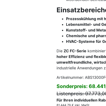
Einsatzbereich
Prozesskühlung mit h
Lebensmittel- und Ge
Kunststoff- und Meta
Chemische und pharm
HVAC-Systeme für Ge
Die
ZC FC-Serie
kombinier
hoher Effizienz und flexib
umweltfreundliche, wirtsc
industrielle Anwendungen z
Artikelnummer: ABS13000
Sonderpreis: 68.441
Listenpreis: 97.773,0
Für Ihren individuellen Ra
81.444,79 € inkl. MwSt.