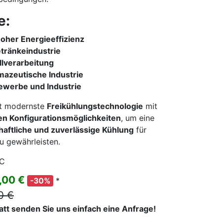
e:
oher Energieeffizienz
tränkeindustrie
llverarbeitung
azeutische Industrie
werbe und Industrie
t modernste
Freikühlungstechnologie
mit
len Konfigurationsmöglichkeiten
, um eine
haftliche und zuverlässige Kühlung
für
u gewährleisten.
FC
,00 €
*
-30%
0 €
batt senden Sie uns einfach eine Anfrage!