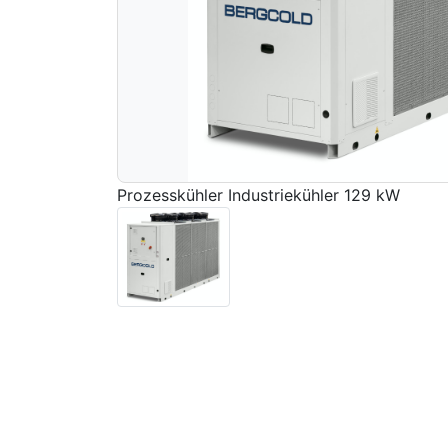
Prozesskühler Industriekühler 129 kW