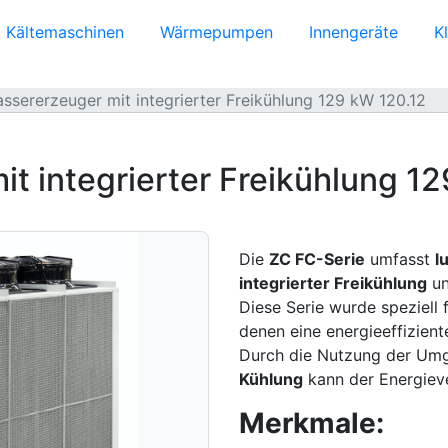
Kältemaschinen
Wärmepumpen
Innengeräte
K
ssererzeuger mit integrierter Freikühlung 129 kW 120.12
t integrierter Freikühlung 1
Die
ZC FC-Serie
umfasst
l
integrierter Freikühlung
un
Diese Serie wurde speziell 
denen eine energieeffizient
Durch die Nutzung der Um
Kühlung
kann der Energieve
Merkmale: