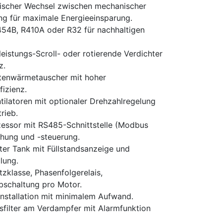
scher Wechsel zwischen mechanischer
ng für maximale Energieeinsparung.
54B, R410A oder R32 für nachhaltigen
istungs-Scroll- oder rotierende Verdichter
z.
tenwärmetauscher mit hoher
izienz.
tilatoren mit optionaler Drehzahlregelung
rieb.
essor mit RS485-Schnittstelle (Modbus
hung und -steuerung.
ter Tank mit Füllstandsanzeige und
lung.
zklasse, Phasenfolgerelais,
schaltung pro Motor.
Installation mit minimalem Aufwand.
filter am Verdampfer mit Alarmfunktion