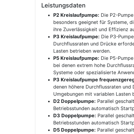
Leistungsdaten
P2 Kreislaufpumpe:
Die P2-Pumpe i
besonders geeignet für Systeme, d
ihre Zuverlässigkeit und Effizienz a
P3 Kreislaufpumpe:
Die P3-Pumpe i
Durchflussraten und Drücke erforde
Lasten betrieben werden.
P5 Kreislaufpumpe:
Die P5-Pumpe i
bei denen extrem hohe Durchflussra
Systeme oder spezialisierte Anwend
P3 Kreislaufpumpe frequenzgerege
denen höhere Durchflussraten und D
Umgebungen mit variablen Lasten 
D2 Doppelpumpe:
Parallel geschal
Betriebsstunden automatisch Startp
D3 Doppelpumpe:
Parallel geschal
Betriebsstunden automatisch Startp
D5 Doppelpumpe:
Parallel geschal