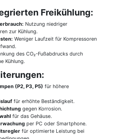
tegrierten Freikühlung:
erbrauch:
Nutzung niedriger
en zur Kühlung.
sten:
Weniger Laufzeit für Kompressoren
ufwand.
nkung des CO₂-Fußabdrucks durch
e Kühlung.
iterungen:
mpen (P2, P3, P5)
für höhere
slauf
für erhöhte Beständigkeit.
hichtung
gegen Korrosion.
bwahl
für das Gehäuse.
erwachung
per PC oder Smartphone.
tsregler
für optimierte Leistung bei
bedingungen.