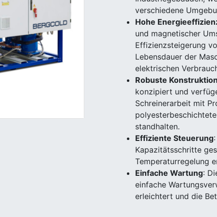
verschiedene Umgebu
Hohe Energieeffizien
und magnetischer Ums
Effizienzsteigerung v
Lebensdauer der Masc
elektrischen Verbrauch
Robuste Konstruktio
konzipiert und verfüg
Schreinerarbeit mit Pr
polyesterbeschichtete
standhalten.
Effiziente Steuerung
Kapazitätsschritte ges
Temperaturregelung er
Einfache Wartung
: D
einfache Wartungsverw
erleichtert und die Be