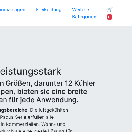
limaanlagen
Freikühlung
Weitere
🛒
Kategorien
0
leistungsstark
n Größen, darunter 12 Kühler
n, bieten sie eine breite
en für jede Anwendung.
ngsbereiche
: Die luftgekühlten
Padus Serie erfüllen alle
in kommerziellen, Wohn- und
durch sie eine ideale Lösung für