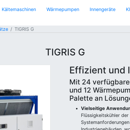
Kältemaschinen
Wärmepumpen
Innengeräte
K
ätze
TIGRIS G
TIGRIS G
Effizient und 
Mit 24 verfügbare
und 12 Wärmepumpe
Palette an Lösung
Vielseitige Anwendu
Flüssigkeitskühler der 
Systemanforderungen 
Industriegebäuden, wo