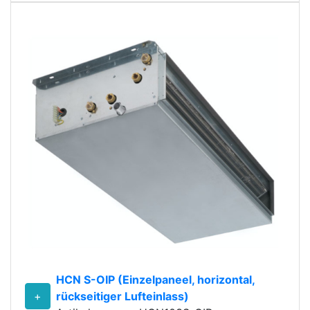
HCN S-OIP (Einzelpaneel, horizontal,
+
rückseitiger Lufteinlass)