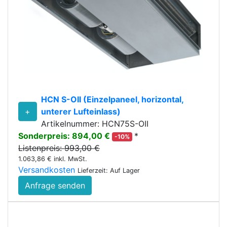
HCN S-OII (Einzelpaneel, horizontal,
+
unterer Lufteinlass)
Artikelnummer: HCN75S-OII
Sonderpreis: 894,00 €
*
-10%
Listenpreis: 993,00 €
1.063,86 € inkl. MwSt.
Versandkosten
Lieferzeit: Auf Lager
Anfrage senden