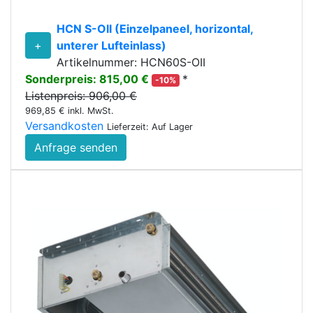
HCN S-OII (Einzelpaneel, horizontal,
+
unterer Lufteinlass)
Artikelnummer: HCN60S-OII
Sonderpreis: 815,00 €
*
-10%
Listenpreis: 906,00 €
969,85 € inkl. MwSt.
Versandkosten
Lieferzeit: Auf Lager
Anfrage senden