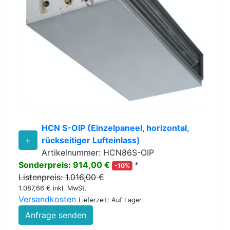
HCN S-OIP (Einzelpaneel, horizontal,
+
rückseitiger Lufteinlass)
Artikelnummer: HCN86S-OIP
Sonderpreis: 914,00 €
*
-10%
Listenpreis: 1.016,00 €
1.087,66 € inkl. MwSt.
Versandkosten
Lieferzeit: Auf Lager
Anfrage senden