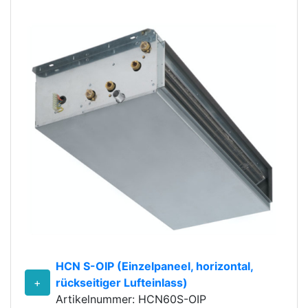
HCN S-OIP (Einzelpaneel, horizontal,
+
rückseitiger Lufteinlass)
Artikelnummer: HCN60S-OIP