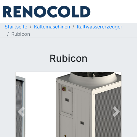
Startseite
Kältemaschinen
Kaltwassererzeuger
Rubicon
Rubicon
Previous
Next