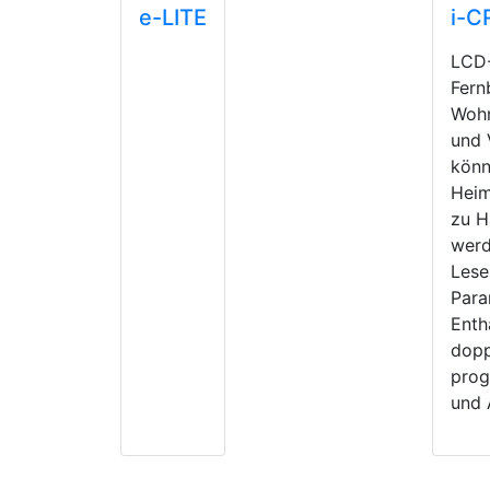
e-LITE
i-C
LCD-
Fern
Wohn
und 
könn
Heim
zu H
werd
Lese
Para
Enth
dopp
prog
und 