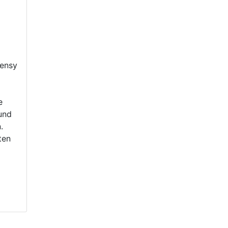
ensy
e
und
.
ten