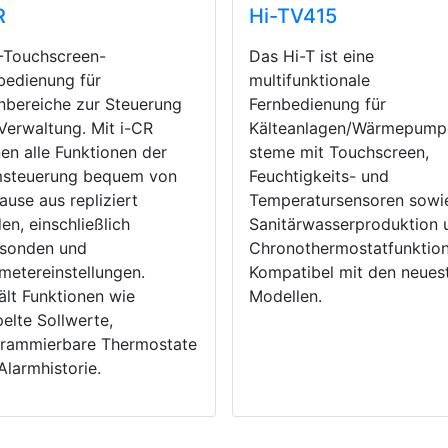
R
Hi-TV415
Touchscreen-
Das Hi-T ist eine
bedienung für
multifunktionale
bereiche zur Steuerung
Fernbedienung für
Verwaltung. Mit i-CR
Kälteanlagen/Wärmepump
en alle Funktionen der
steme mit Touchscreen,
steuerung bequem von
Feuchtigkeits- und
ause aus repliziert
Temperatursensoren sowi
en, einschließlich
Sanitärwasserproduktion 
sonden und
Chronothermostatfunktion
metereinstellungen.
Kompatibel mit den neues
ält Funktionen wie
Modellen.
elte Sollwerte,
rammierbare Thermostate
Alarmhistorie.