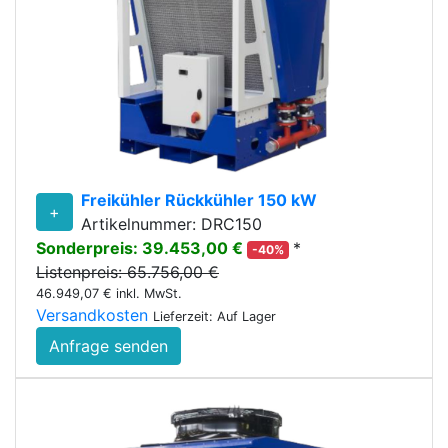
Freikühler Rückkühler 150 kW
+
Artikelnummer: DRC150
Sonderpreis: 39.453,00 €
*
-40%
Listenpreis: 65.756,00 €
46.949,07 € inkl. MwSt.
Versandkosten
Lieferzeit: Auf Lager
Anfrage senden