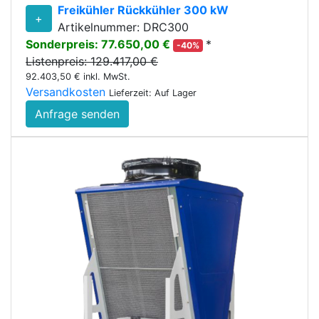
Freikühler Rückkühler 300 kW
+
Artikelnummer: DRC300
Sonderpreis: 77.650,00 €
*
-40%
Listenpreis: 129.417,00 €
92.403,50 € inkl. MwSt.
Versandkosten
Lieferzeit: Auf Lager
Anfrage senden