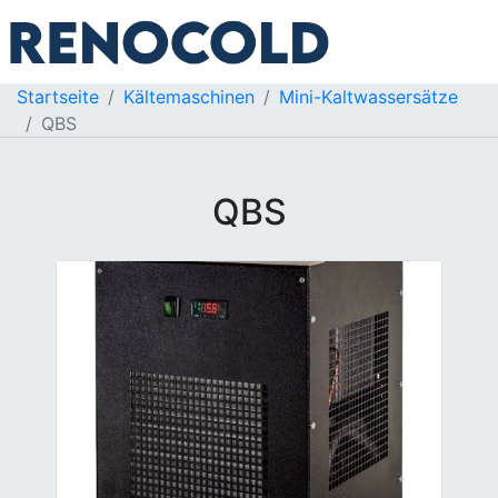
Startseite
Kältemaschinen
Mini-Kaltwassersätze
QBS
QBS
Previous
Next