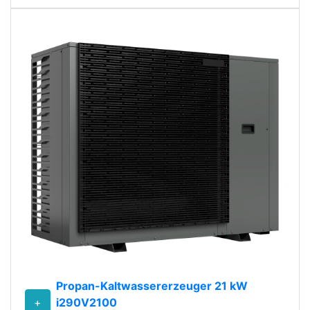
Propan-Kaltwassererzeuger 21 kW
+
i290V2100