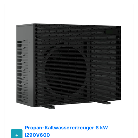
Propan-Kaltwassererzeuger 6 kW
+
i290V600