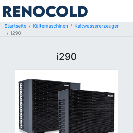
Startseite
Kältemaschinen
Kaltwassererzeuger
i290
i290