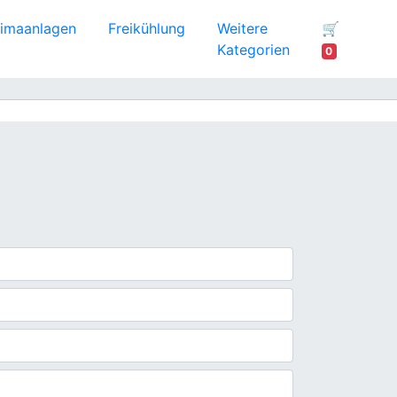
limaanlagen
Freikühlung
Weitere
🛒
Kategorien
0