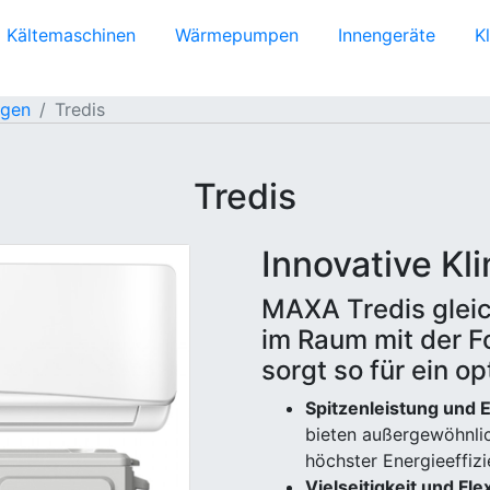
Kältemaschinen
Wärmepumpen
Innengeräte
K
agen
Tredis
Tredis
Innovative Kl
MAXA Tredis glei
im Raum mit der F
sorgt so für ein o
Spitzenleistung und E
bieten außergewöhnlic
höchster Energieeffiz
Vielseitigkeit und Flex