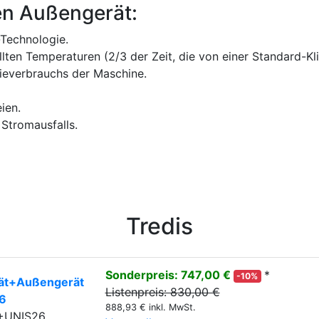
en Außengerät:
Technologie.
ellten Temperaturen (2/3 der Zeit, die von einer Standard-K
ieverbrauchs der Maschine.
ien.
 Stromausfalls.
Tredis
Sonderpreis: 747,00 €
*
-10%
rät+Außengerät
Listenpreis: 830,00 €
6
888,93 € inkl. MwSt.
6+UNIS26