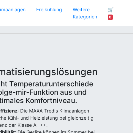
limaanlagen
Freikühlung
Weitere
🛒
Kategorien
0
imatisierungslösungen
cht Temperaturunterschiede
olge-mir-Funktion aus und
ptimales Komfortniveau.
ffizienz
: Die MAXA Tredis Klimaanlagen
he Kühl- und Heizleistung bei gleichzeitig
ienz der Klasse A+++.
ibilität
: Die Geräte können im Sommer bei