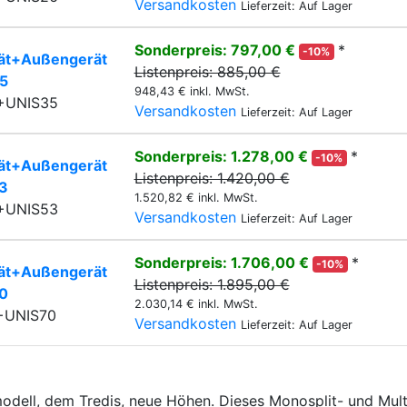
Versandkosten
Lieferzeit: Auf Lager
Sonderpreis: 797,00 €
*
-10%
rät+Außengerät
Listenpreis: 885,00 €
5
948,43 € inkl. MwSt.
5+UNIS35
Versandkosten
Lieferzeit: Auf Lager
Sonderpreis: 1.278,00 €
*
-10%
rät+Außengerät
Listenpreis: 1.420,00 €
3
1.520,82 € inkl. MwSt.
3+UNIS53
Versandkosten
Lieferzeit: Auf Lager
Sonderpreis: 1.706,00 €
*
-10%
rät+Außengerät
Listenpreis: 1.895,00 €
0
2.030,14 € inkl. MwSt.
0+UNIS70
Versandkosten
Lieferzeit: Auf Lager
odell, dem Tredis, neue Höhen. Dieses Monosplit- und Multis