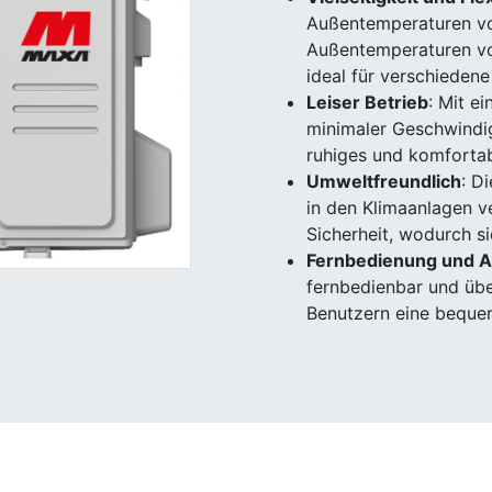
Außentemperaturen vo
Außentemperaturen vo
ideal für verschieden
Leiser Betrieb
: Mit e
minimaler Geschwindig
ruhiges und komforta
Umweltfreundlich
: D
in den Klimaanlagen v
Sicherheit, wodurch si
Fernbedienung und A
fernbedienbar und übe
Benutzern eine bequem