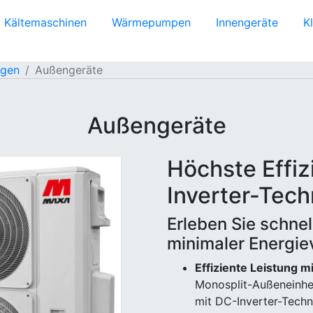
Kältemaschinen
Wärmepumpen
Innengeräte
K
agen
Außengeräte
Außengeräte
Höchste Effi
Inverter-Tech
Erleben Sie schne
minimaler Energi
Effiziente Leistung 
Monosplit-Außeneinhe
mit DC-Inverter-Techn