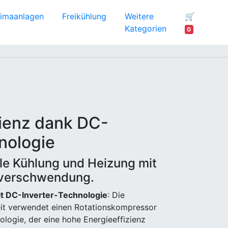
limaanlagen
Freikühlung
Weitere
🛒
Kategorien
0
zienz dank DC-
nologie
lle Kühlung und Heizung mit
everschwendung.
mit DC-Inverter-Technologie
: Die
it verwendet einen Rotationskompressor
ologie, der eine hohe Energieeffizienz