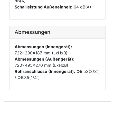
dB(A)
Schallleistung Außeneinheit:
64 dB(A)
Abmessungen
Abmessungen (Innengerät):
722x290x187 mm (LxHxB)
Abmessungen (Außengerät):
720x495x270 mm (LxHxB)
Rohranschlüsse (Innengerät):
Ф9.53(3/8")
/ Ф6.35(1/4")