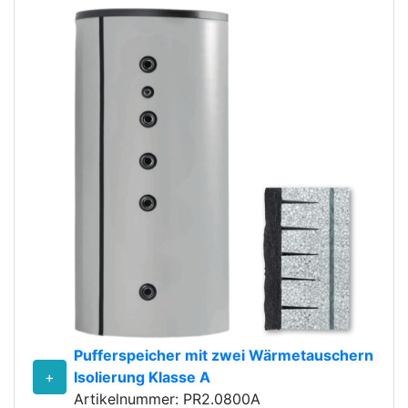
Pufferspeicher mit zwei Wärmetauschern
+
Isolierung Klasse A
Artikelnummer: PR2.0800A