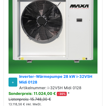
Inverter-Wärmepumpe 28 kW i-32V5H
+
Midi 0128
Artikelnummer: i-32V5H Midi 0128
Sonderpreis: 11.024,00 €
*
-30%
Listenpreis: 15.748,00 €
13.118,56 € inkl. MwSt.