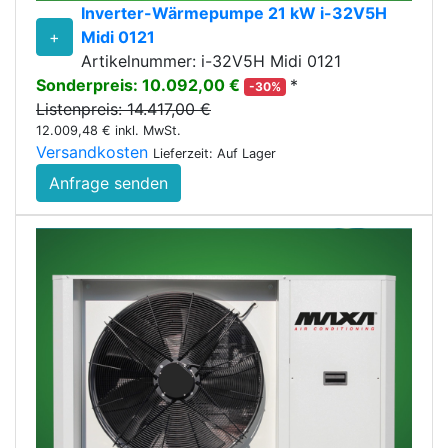
Inverter-Wärmepumpe 21 kW i-32V5H
+
Midi 0121
Artikelnummer: i-32V5H Midi 0121
Sonderpreis: 10.092,00 €
*
-30%
Listenpreis: 14.417,00 €
12.009,48 € inkl. MwSt.
Versandkosten
Lieferzeit: Auf Lager
Anfrage senden