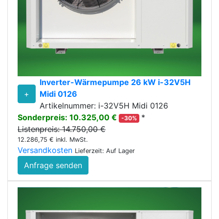
Inverter-Wärmepumpe 26 kW i-32V5H
+
Midi 0126
Artikelnummer: i-32V5H Midi 0126
Sonderpreis: 10.325,00 €
*
-30%
Listenpreis: 14.750,00 €
12.286,75 € inkl. MwSt.
Versandkosten
Lieferzeit: Auf Lager
Anfrage senden