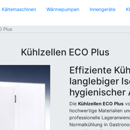
Kältemaschinen
Wärmepumpen
Innengeräte
K
O Plus
Kühlzellen ECO Plus
Effiziente Küh
langlebiger I
hygienischer
Die
Kühlzellen ECO Plus
vo
hochwertige Materialien und
professionelle Lageranwend
Normalkühlung in Gastrono