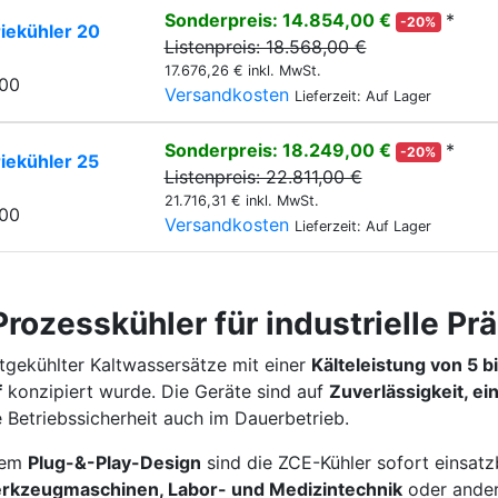
Sonderpreis: 14.854,00 €
*
-20%
iekühler 20
Listenpreis: 18.568,00 €
17.676,26 € inkl. MwSt.
000
Versandkosten
Lieferzeit: Auf Lager
Sonderpreis: 18.249,00 €
*
-20%
iekühler 25
Listenpreis: 22.811,00 €
21.716,31 € inkl. MwSt.
500
Versandkosten
Lieferzeit: Auf Lager
rozesskühler für industrielle Prä
ftgekühlter Kaltwassersätze mit einer
Kälteleistung von 5 b
f
konzipiert wurde. Die Geräte sind auf
Zuverlässigkeit, e
 Betriebssicherheit auch im Dauerbetrieb.
 dem
Plug-&-Play-Design
sind die ZCE-Kühler sofort einsatz
erkzeugmaschinen, Labor- und Medizintechnik
oder ander