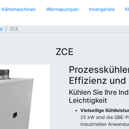
Kältemaschinen
Wärmepumpen
Innengeräte
K
er
ZCE
ZCE
Prozesskühle
Effizienz und
Kühlen Sie Ihre In
Leichtigkeit
Vielseitige Kühlleistu
25 kW sind die QBE-Pr
industriellen Anwendun