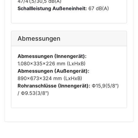
47/41,5/30,5 dB(A)
Schallleistung Außeneinheit:
67 dB(A)
Abmessungen
Abmessungen (Innengerät):
1.080x335x226 mm (LxHxB)
Abmessungen (Außengerät):
890x673x324 mm (LxHxB)
Rohranschlüsse (Innengerät):
Ф15,9(5/8")
/ Ф9.53(3/8")