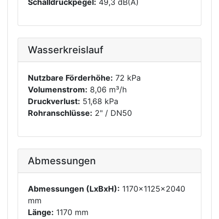
Schalldruckpegel:
49,3 dB(A)
Wasserkreislauf
Nutzbare Förderhöhe:
72 kPa
Volumenstrom:
8,06 m³/h
Druckverlust:
51,68 kPa
Rohranschlüsse:
2" / DN50
Abmessungen
Abmessungen (LxBxH):
1170x1125x2040
mm
Länge:
1170 mm