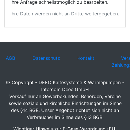
Ihre Anfrage schnellstmöglich zu bearbeiten.
Ihre Daten werden nicht an Dritte weitergegeben.
AGB
Datenschutz
Kontakt
Ver
Zahlung
© Copyright - DEEC Kältesysteme & Wärmepumpen -
Intercom Deec GmbH
Verkauf nur an Gewerbekunden, Behörden, Vereine
sowie soziale und kirchliche Einrichtungen im Sinne
des §14 BGB. Unser Angebot richtet sich nicht an
Verbraucher im Sinne des §13 BGB.
Wichtiger Hinweis zur F-Gase-Verordnung (EU)