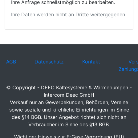
Ihre Anfrage schnellstmöglich zu bearbeiten.
Ihre Daten werden nicht an Dritte weitergegeben.
AGB
Datenschutz
Kontakt
Ver
Zahlung
© Copyright - DEEC Kältesysteme & Wärmepumpen -
Intercom Deec GmbH
Verkauf nur an Gewerbekunden, Behörden, Vereine
sowie soziale und kirchliche Einrichtungen im Sinne
des §14 BGB. Unser Angebot richtet sich nicht an
Verbraucher im Sinne des §13 BGB.
Wichtiger Hinweis zur F-Gase-Verordnung (EU)