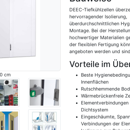
DEEC-Tiefkühlzellen überz
hervorragender Isolierung,
überdurchschnittlichen Hyg
Montage. Bei der Herstell
hochwertiger Materialien g
der flexiblen Fertigung kön
angeboten werden und sind 
Vorteile im Übe
20 cm
Beste Hygienebedingu
Innenflächen
Rutschhemmende Bode
Wärmebrückenfreie Ze
Elementverbindungen 
Dichtsystem
Eingeschäumte, Spanns
Verbindungen der Ele