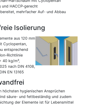
rethan-Hartschaum mit Cyclopentan
ng und HACCP-gerecht
bereitet, mehrfacher Auf- und Abbau
eie Isolierung
lemente aus 120 mm
t Cyclopentan,
au entsprechend
on-Richtlinie
= 40 kg/m³,
 025 nach DIN 4108,
DIN EN 13165
wandfrei
n höchsten hygienischen Ansprüchen
ind säure- und fettbeständig und zudem
ichtung der Elemente ist für Lebensmittel