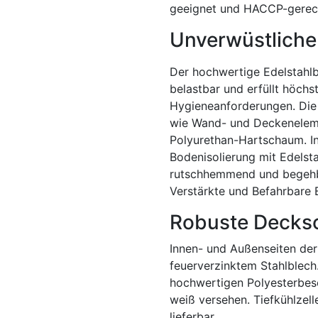
geeignet und HACCP-gerec
Unverwüstliche
Der hochwertige Edelstahl
belastbar und erfüllt höchs
Hygieneanforderungen. Die
wie Wand- und Deckenele
Polyurethan-Hartschaum. In
Bodenisolierung mit Edelsta
rutschhemmend und begehba
Verstärkte und Befahrbare B
Robuste Decks
Innen- und Außenseiten de
feuerverzinktem Stahlblech
hochwertigen Polyesterbesc
weiß versehen. Tiefkühlzell
lieferbar.