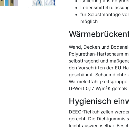
Isolierung aus Polyu
Lebensmittelzulassu
für Selbstmontage vor
möglich
Wärmebrückenfr
Wand, Decken und Bodene
Polyurethan-Hartschaum mi
selbsttragend und maßgen
den Vorschriften der EU Hal
geschäumt. Schaumdichte 
Wärmeleitfähigkeitsgruppe
U-Wert 0,17 W/m²K gemäß 
Hygienisch ein
DEEC-Tiefkühlzellen werde
gerecht. Die Dichtgummis s
leicht auswechselbar. Besch