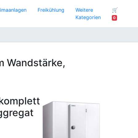
limaanlagen
Freikühlung
Weitere
🛒
Kategorien
0
mm Wandstärke,
 komplett
ggregat