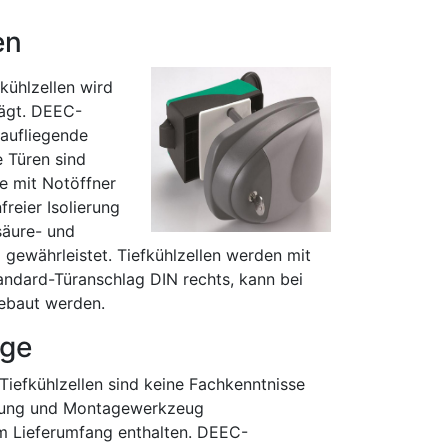
en
kühlzellen wird
rägt. DEEC-
baufliegende
e Türen sind
e mit Notöffner
reier Isolierung
säure- und
 gewährleistet. Tiefkühlzellen werden mit
andard-Türanschlag DIN rechts, kann bei
ebaut werden.
age
iefkühlzellen sind keine Fachkenntnisse
itung und Montagewerkzeug
im Lieferumfang enthalten. DEEC-