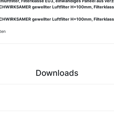
achluftfilter, Filterklasse EU3, einwandiges Paneel aus ver
 HOCHWIRKSAMER gewellter Luftfilter H=100mm, Filterkla
 HOCHWIRKSAMER gewellter Luftfilter H=100mm, Filterklas
ten
Downloads