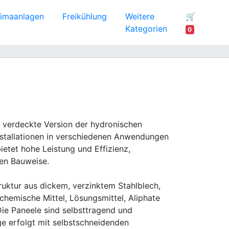
limaanlagen
Freikühlung
Weitere
🛒
Kategorien
0
e verdeckte Version der hydronischen
 Installationen in verschiedenen Anwendungen
bietet hohe Leistung und Effizienz,
ten Bauweise.
ruktur aus dickem, verzinktem Stahlblech,
chemische Mittel, Lösungsmittel, Aliphate
 Die Paneele sind selbsttragend und
e erfolgt mit selbstschneidenden