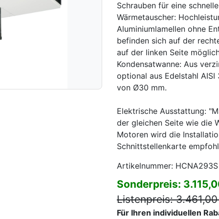
Schrauben für eine schnell
Wärmetauscher: Hochleistu
Aluminiumlamellen ohne Ent
befinden sich auf der recht
auf der linken Seite möglic
Kondensatwanne: Aus verz
optional aus Edelstahl AISI
von Ø30 mm.
Elektrische Ausstattung: "
der gleichen Seite wie die 
Motoren wird die Installatio
Schnittstellenkarte empfohl
Artikelnummer: HCNA293S
Sonderpreis: 3.115,
Listenpreis: 3.461,00
Für Ihren individuellen Ra