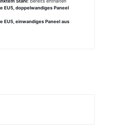
zinktem Stahl:
bereits enthalten
sse EU5, doppelwandiges Paneel
se EU5, einwandiges Paneel aus