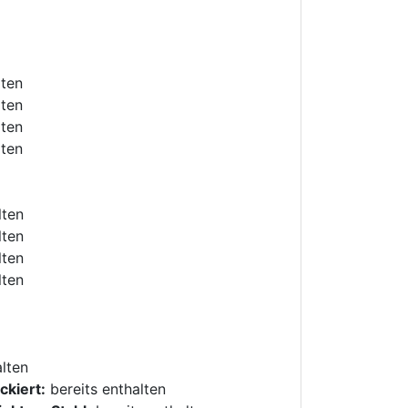
lten
lten
lten
lten
lten
lten
lten
lten
alten
ckiert:
bereits enthalten