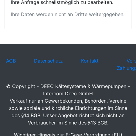
Ihre Anfrage schnellstmöglich zu bearbeiten.
Ihre Daten werden nicht an Dritte weitergegeben.
AGB
Datenschutz
Kontakt
Ver
Zahlung
© Copyright - DEEC Kältesysteme & Wärmepumpen -
Intercom Deec GmbH
Verkauf nur an Gewerbekunden, Behörden, Vereine
sowie soziale und kirchliche Einrichtungen im Sinne
des §14 BGB. Unser Angebot richtet sich nicht an
Verbraucher im Sinne des §13 BGB.
Wichtiger Hinweis zur F-Gase-Verordnung (EU)