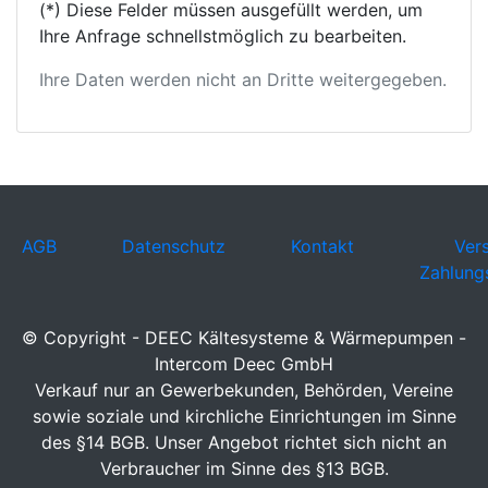
(*) Diese Felder müssen ausgefüllt werden, um
Ihre Anfrage schnellstmöglich zu bearbeiten.
Ihre Daten werden nicht an Dritte weitergegeben.
AGB
Datenschutz
Kontakt
Ver
Zahlung
© Copyright - DEEC Kältesysteme & Wärmepumpen -
Intercom Deec GmbH
Verkauf nur an Gewerbekunden, Behörden, Vereine
sowie soziale und kirchliche Einrichtungen im Sinne
des §14 BGB. Unser Angebot richtet sich nicht an
Verbraucher im Sinne des §13 BGB.