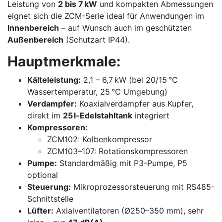
Leistung von
2 bis 7 kW
und kompakten Abmessungen
eignet sich die ZCM-Serie ideal für Anwendungen im
Innenbereich
– auf Wunsch auch im geschützten
Außenbereich
(Schutzart IP44).
Hauptmerkmale:
Kälteleistung:
2,1 – 6,7 kW (bei 20/15 °C
Wassertemperatur, 25 °C Umgebung)
Verdampfer:
Koaxialverdampfer aus Kupfer,
direkt im
25 l-Edelstahltank
integriert
Kompressoren:
ZCM102: Kolbenkompressor
ZCM103–107: Rotationskompressoren
Pumpe:
Standardmäßig mit P3-Pumpe, P5
optional
Steuerung:
Mikroprozessorsteuerung mit RS485-
Schnittstelle
Lüfter:
Axialventilatoren (Ø250–350 mm), sehr