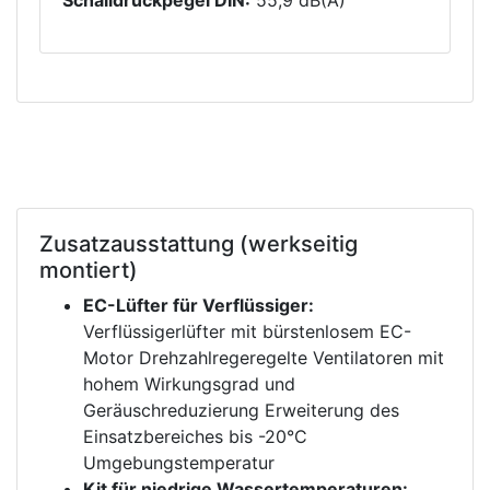
Schalldruckpegel DIN:
55,9 dB(A)
Zusatzausstattung (werkseitig
montiert)
EC-Lüfter für Verflüssiger:
Verflüssigerlüfter mit bürstenlosem EC-
Motor Drehzahlregeregelte Ventilatoren mit
hohem Wirkungsgrad und
Geräuschreduzierung Erweiterung des
Einsatzbereiches bis -20°C
Umgebungstemperatur
Kit für niedrige Wassertemperaturen: