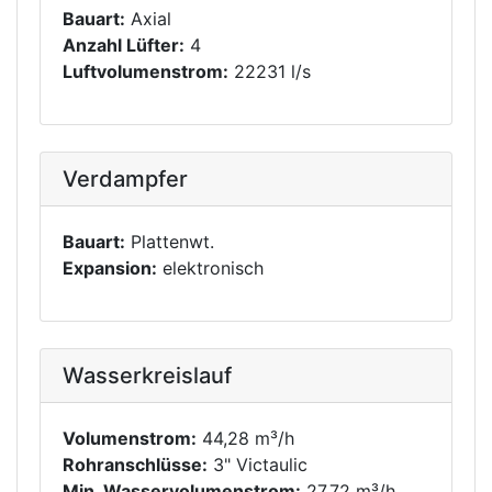
Bauart:
Axial
Anzahl Lüfter:
4
Luftvolumenstrom:
22231 l/s
Verdampfer
Bauart:
Plattenwt.
Expansion:
elektronisch
Wasserkreislauf
Volumenstrom:
44,28 m³/h
Rohranschlüsse:
3" Victaulic
Min. Wasservolumenstrom:
27,72 m³/h