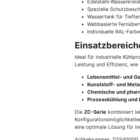
Edelstahl-Wasserkreisl
Spezielle Schutzbesch
Wassertank für Tieft
Webbasierte Fernübe
Individuelle RAL-Farb
Einsatzbereich
Ideal für industrielle Kühl
Leistung und Effizienz, wie z
Lebensmittel- und Ge
Kunststoff- und Meta
Chemische und pharm
Prozesskühlung und
Die
ZC-Serie
kombiniert lei
Konfigurationsmöglichkeite
eine optimale Lösung für i
Artikelnummer: TGS4000G