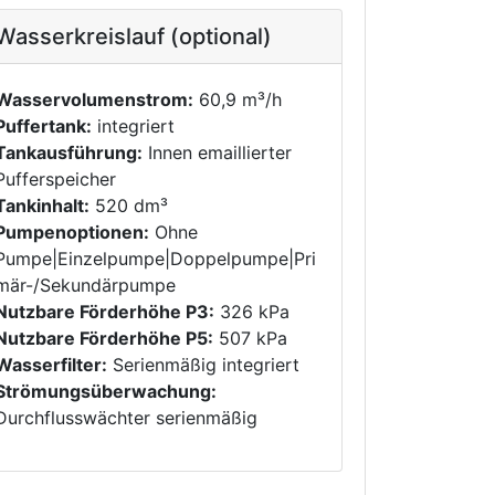
Wasserkreislauf (optional)
Wasservolumenstrom:
60,9 m³/h
Puffertank:
integriert
Tankausführung:
Innen emaillierter
Pufferspeicher
Tankinhalt:
520 dm³
Pumpenoptionen:
Ohne
Pumpe|Einzelpumpe|Doppelpumpe|Pri
mär-/Sekundärpumpe
Nutzbare Förderhöhe P3:
326 kPa
Nutzbare Förderhöhe P5:
507 kPa
Wasserfilter:
Serienmäßig integriert
Strömungsüberwachung:
Durchflusswächter serienmäßig