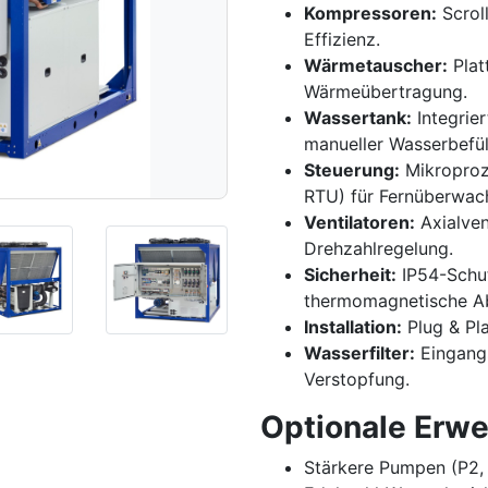
Kompressoren:
Scroll
Effizienz.
Wärmetauscher:
Plat
Wärmeübertragung.
Wassertank:
Integrier
manueller Wasserbefül
Steuerung:
Mikroproz
RTU) für Fernüberwac
Ventilatoren:
Axialven
Drehzahlregelung.
Sicherheit:
IP54-Schut
thermomagnetische Ab
Installation:
Plug & Pla
Wasserfilter:
Eingangs
Verstopfung.
Optionale Erwe
Stärkere Pumpen (P2, 