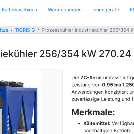
Kältemaschinen
Wärmepumpen
Innengeräte
K
ätze
TIGRIS G
Prozesskühler Industriekühler 256/354 
riekühler 256/354 kW 270.24
Die
ZC-Serie
umfasst luftg
Leistung von
0,95 bis 1.2
Anwendungen konzipiert und
zuverlässige Leistung und f
Merkmale:
Kältemittel:
Verfügbar
nachhaltigen Betrieb.