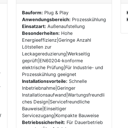
Bauform:
Plug & Play
Anwendungsbereich:
Prozesskühlung
Einsatzart:
Außenaufstellung
Besonderheiten:
Hohe
Energieeffizienz|Geringe Anzahl
Lötstellen zur
Leckagereduzierung|Werkseitig
geprüft|EN60204-konforme
elektrische Prüfung|Für Industrie- und
/
Prozesskühlung geeignet
Installationsvorteile:
Schnelle
/
Inbetriebnahme|Geringer
Installationsaufwand|Wartungsfreundli
ches Design|Servicefreundliche
Bauweise|Einseitiger
W
Servicezugang|Kompakte Bauweise
Betriebssicherheit:
Für Dauerbetrieb