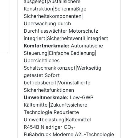
ausgelegt|Ausfallsichere
Konstruktion|Serienmäßige
Sicherheitskomponenten|
Überwachung durch
Durchflusswächter|Motorschutz
integriert|Sicherheitsventil integriert
Komfortmerkmale:
Automatische
Steuerung|Einfache Bedienung|
Übersichtliches
Schaltschrankkonzept|Werkseitig
getestet|Sofort
betriebsbereit|Vorinstallierte
Sicherheitsfunktionen
Umweltmerkmale:
Low-GWP
Kältemittel|Zukunftssichere
Technologie|Reduzierte
Umweltbelastung|Kältemittel
R454B|Niedriger CO₂-
Fußabdruck|Moderne A2L-Technologie