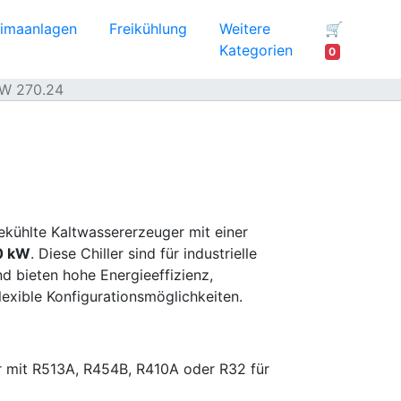
limaanlagen
Freikühlung
Weitere
🛒
Kategorien
0
kW 270.24
ekühlte Kaltwassererzeuger mit einer
50 kW
. Diese Chiller sind für industrielle
 bieten hohe Energieeffizienz,
lexible Konfigurationsmöglichkeiten.
 mit R513A, R454B, R410A oder R32 für