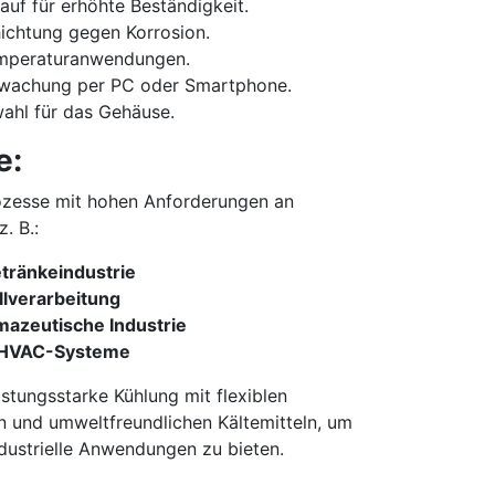
auf für erhöhte Beständigkeit.
ichtung gegen Korrosion.
emperaturanwendungen.
rwachung per PC oder Smartphone.
wahl für das Gehäuse.
e:
prozesse mit hohen Anforderungen an
. B.:
tränkeindustrie
llverarbeitung
azeutische Industrie
 HVAC-Systeme
stungsstarke Kühlung mit flexiblen
n und umweltfreundlichen Kältemitteln, um
ndustrielle Anwendungen zu bieten.