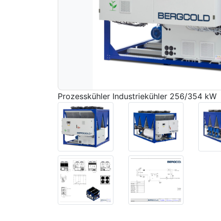
Prozesskühler Industriekühler 256/354 kW