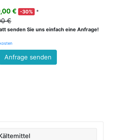
9,00 €
*
-30%
00 €
batt senden Sie uns einfach eine Anfrage!
kosten
Anfrage senden
Kältemittel