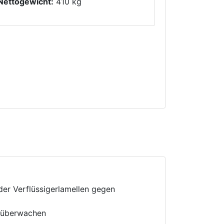
Nettogewicht:
410 kg
 der Verflüssigerlamellen gegen
u überwachen