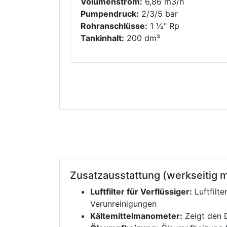
Volumenstrom:
6,86 m3/h
Pumpendruck:
2/3/5 bar
Rohranschlüsse:
1 ½" Rp
Tankinhalt:
200 dm³
Zusatzausstattung (werkseitig m
Luftfilter für Verflüssiger:
Luftfilte
Verunreinigungen
Kältemittelmanometer:
Zeigt den 