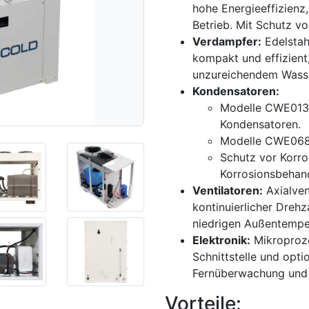
hohe Energieeffizienz
Betrieb. Mit Schutz vo
Verdampfer:
Edelstah
kompakt und effizient
unzureichendem Wasse
Kondensatoren:
Modelle CWE013–
Kondensatoren.
Modelle CWE068–
Schutz vor Korro
Korrosionsbehan
Ventilatoren:
Axialven
kontinuierlicher Dreh
niedrigen Außentempe
Elektronik:
Mikroproze
Schnittstelle und opti
Fernüberwachung und 
Vorteile: