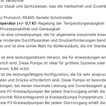
ür Verdichter
or Staub und Spritzwasser, was die Haltbarkeit und Zuver
Protokoll, RS485-Serielle Schnittstelle
peratur (+/- 0,1 K):
Regelung der Temperaturgenauigkeit
 Prozessstabilität und Genauigkeit
st eine Umwälzpumpe, die für allgemeine industrielle Anwen
ie moderate Durchflussraten und Druckanforderungen benö
aus und ist eine solide Wahl für Kühlkreisläufe, die mit St
st eine leistungsstärkere Version, die für Anwendungen en
rlich sind. Diese Pumpe ist ideal für größere Systeme oder
trom: 6,86 m3/h
st die leistungsfähigste Konfiguration, die für sehr anspr
ten und Drücke erforderlich sind. Diese Pumpe ist besonder
dungen, bei denen maximale Leistung und Zuverlässigkeit g
tete P2-Kreislaufpumpen Bei jedem Startvorgang erhält di
priorität Rückschlagventil je Kreislaufpumpe Pumpendruck:
tete P3-Kreislaufpumpen Bei jedem Startvorgang erhält di