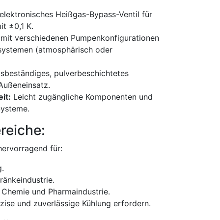
elektronisches Heißgas-Bypass-Ventil für
t ±0,1 K.
mit verschiedenen Pumpenkonfigurationen
ksystemen (atmosphärisch oder
sbeständiges, pulverbeschichtetes
Außeneinsatz.
it:
Leicht zugängliche Komponenten und
Systeme.
eiche:
hervorragend für:
g.
ränkeindustrie.
 Chemie und Pharmaindustrie.
ise und zuverlässige Kühlung erfordern.