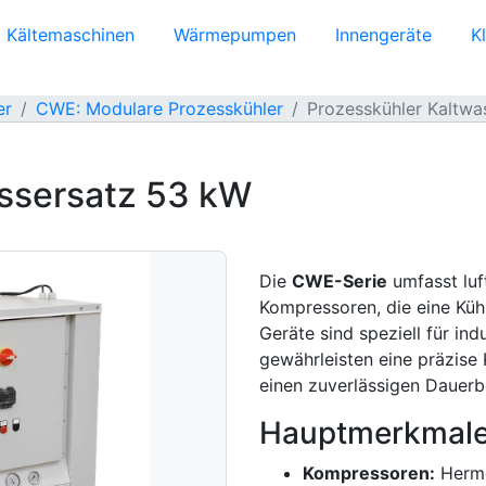
Kältemaschinen
Wärmepumpen
Innengeräte
K
er
CWE: Modulare Prozesskühler
Prozesskühler Kaltwa
assersatz 53 kW
Die
CWE-Serie
umfasst luft
Kompressoren, die eine Kühl
Geräte sind speziell für in
gewährleisten eine präzise
einen zuverlässigen Dauerb
Hauptmerkmale
Kompressoren:
Herme