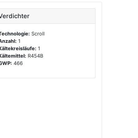
Verdichter
Technologie:
Scroll
Anzahl:
1
Kältekreisläufe:
1
Kältemittel:
R454B
GWP:
466