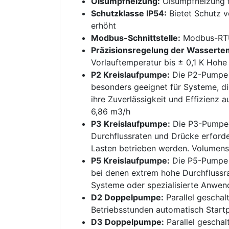
Ölsumpfheizung:
Ölsumpfheizung f
Schutzklasse IP54:
Bietet Schutz v
erhöht
Modbus-Schnittstelle:
Modbus-RTU-
Präzisionsregelung der Wassertem
Vorlauftemperatur bis ± 0,1 K Hohe
P2 Kreislaufpumpe:
Die P2-Pumpe i
besonders geeignet für Systeme, d
ihre Zuverlässigkeit und Effizienz 
6,86 m3/h
P3 Kreislaufpumpe:
Die P3-Pumpe i
Durchflussraten und Drücke erforde
Lasten betrieben werden. Volumens
P5 Kreislaufpumpe:
Die P5-Pumpe i
bei denen extrem hohe Durchflussra
Systeme oder spezialisierte Anwen
D2 Doppelpumpe:
Parallel geschal
Betriebsstunden automatisch Start
D3 Doppelpumpe:
Parallel geschal