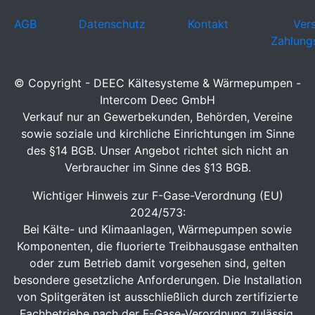
AGB
Datenschutz
Kontakt
Ver
Zahlung
© Copyright - DEEC Kältesysteme & Wärmepumpen -
Intercom Deec GmbH
Verkauf nur an Gewerbekunden, Behörden, Vereine
sowie soziale und kirchliche Einrichtungen im Sinne
des §14 BGB. Unser Angebot richtet sich nicht an
Verbraucher im Sinne des §13 BGB.
Wichtiger Hinweis zur F-Gase-Verordnung (EU)
2024/573:
Bei Kälte- und Klimaanlagen, Wärmepumpen sowie
Komponenten, die fluorierte Treibhausgase enthalten
oder zum Betrieb damit vorgesehen sind, gelten
besondere gesetzliche Anforderungen. Die Installation
von Splitgeräten ist ausschließlich durch zertifizierte
Fachbetriebe nach der F-Gase-Verordnung zulässig.