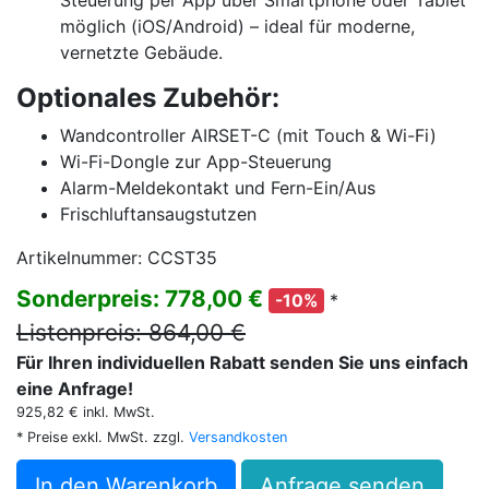
Steuerung per App über Smartphone oder Tablet
möglich (iOS/Android) – ideal für moderne,
vernetzte Gebäude.
Optionales Zubehör:
Wandcontroller AIRSET-C (mit Touch & Wi-Fi)
Wi-Fi-Dongle zur App-Steuerung
Alarm-Meldekontakt und Fern-Ein/Aus
Frischluftansaugstutzen
Artikelnummer: CCST35
Sonderpreis: 778,00 €
*
-10%
Listenpreis: 864,00 €
Für Ihren individuellen Rabatt senden Sie uns einfach
eine Anfrage!
925,82 € inkl. MwSt.
* Preise exkl. MwSt. zzgl.
Versandkosten
In den Warenkorb
Anfrage senden