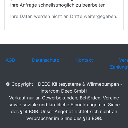
Ihre Anfrage schnellstmöglich zu bearbeiten.
Ihre Daten werden nicht an Dritte weitergegeben.
AGB
Datenschutz
Kontakt
Ver
Zahlung
© Copyright - DEEC Kältesysteme & Wärmepumpen -
Intercom Deec GmbH
Verkauf nur an Gewerbekunden, Behörden, Vereine
sowie soziale und kirchliche Einrichtungen im Sinne
des §14 BGB. Unser Angebot richtet sich nicht an
Verbraucher im Sinne des §13 BGB.