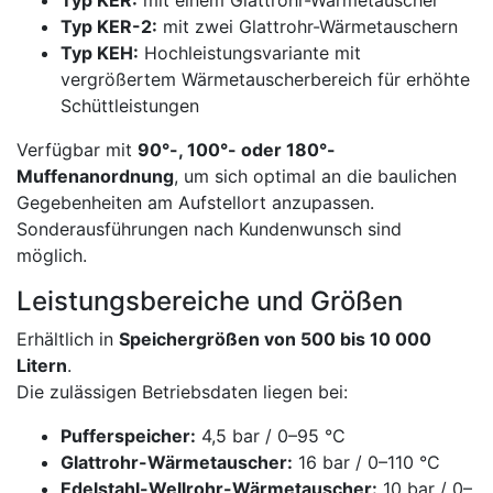
Typ KER:
mit einem Glattrohr-Wärmetauscher
Typ KER-2:
mit zwei Glattrohr-Wärmetauschern
Typ KEH:
Hochleistungsvariante mit
vergrößertem Wärmetauscherbereich für erhöhte
Schüttleistungen
Verfügbar mit
90°-, 100°- oder 180°-
Muffenanordnung
, um sich optimal an die baulichen
Gegebenheiten am Aufstellort anzupassen.
Sonderausführungen nach Kundenwunsch sind
möglich.
Leistungsbereiche und Größen
Erhältlich in
Speichergrößen von 500 bis 10 000
Litern
.
Die zulässigen Betriebsdaten liegen bei:
Pufferspeicher:
4,5 bar / 0–95 °C
Glattrohr-Wärmetauscher:
16 bar / 0–110 °C
Edelstahl-Wellrohr-Wärmetauscher:
10 bar / 0–